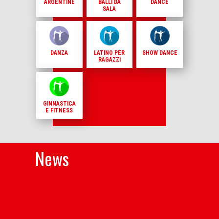
ARGENTINE
BALLI DA
DANCE
SALA
DANZA
LATINO PER
SHOW DANCE
RAGAZZI
GINNASTICA
E FITNESS
News